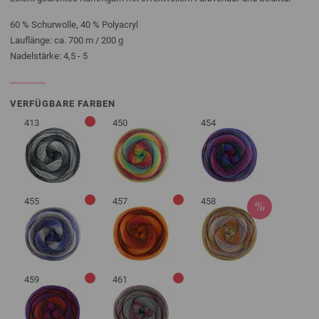
60 % Schurwolle, 40 % Polyacryl
Lauflänge: ca. 700 m / 200 g
Nadelstärke: 4,5 - 5
VERFÜGBARE FARBEN
413
450
454
455
457
458
459
461