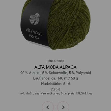
14-Rot | EAN: 4033493411622
15-Azalee | EAN: 4033493411639
16-Rotviolett | EAN: 4033493411646
17-Burgund | EAN: 4033493411653
18-Dunkelbraun | EAN: 4033493411660
19-Schwarz | EAN: 4033493411677
20-Rostorange | EAN: 4033493411684
21-Safrangelb | EAN: 4033493411691
22-Vanille | EAN: 4033493411707
Lana Grossa
23-Creme | EAN: 4033493411714
ALTA MODA ALPACA
24-Weiß | EAN: 4033493411721
90 % Alpaka, 5 % Schurwolle, 5 % Polyamid
25-Hellgrau | EAN: 4033493411738
Lauflänge: ca. 140 m / 50 g
Nadelstärke: 5 - 6
26-Dunkelgrau | EAN: 4033493411745
7,95 €
inkl. MwSt., zzgl. Versandkosten, Grundpreis:
159,00 €
/ kg
prev
next