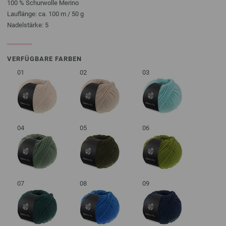
100 % Schurwolle Merino
Lauflänge: ca. 100 m / 50 g
Nadelstärke: 5
VERFÜGBARE FARBEN
01
02
03
04
05
06
07
08
09