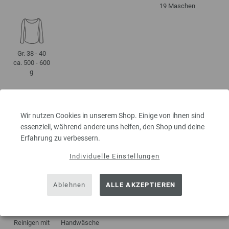
19 Maschen
Gr. 38 - 40
ca. 500 - 600
g
PFLEGEHINWEISE
Wir nutzen Cookies in unserem Shop. Einige von ihnen sind
essenziell, während andere uns helfen, den Shop und deine
Erfahrung zu verbessern.
Individuelle Einstellungen
Trocknen im
Liegend
Bleichen
Nicht bügeln
Wäschetrockner
trocknen
nicht erlaubt
nicht erlaubt
Ablehnen
ALLE AKZEPTIEREN
Reinigen mit
Handwäsche