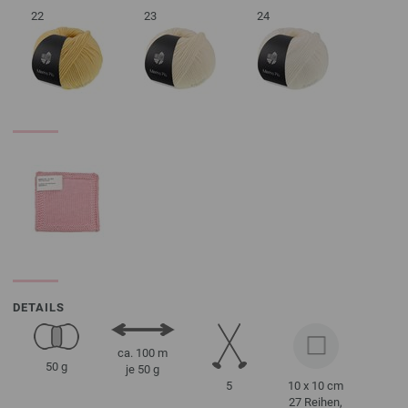
22
23
24
DETAILS
ca. 100 m
50 g
je 50 g
5
10 x 10 cm
27 Reihen,