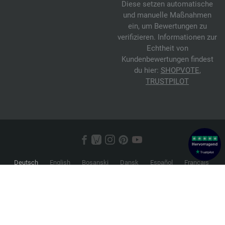
Diese setzen automatische
und manuelle Maßnahmen
ein, um Bewertungen zu
verifizieren. Informationen zur
Echtheit von
Kundenbewertungen findest
du hier:
SHOPVOTE
,
TRUSTPILOT
Deutsch
English
Bosanski
Dansk
Español
Français
Hrvatski
Italiano
Nederlands
Norsk
Русский
Srpski
Suomi
Svenska
© 2026 FILATI eCommerce GmbH