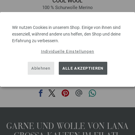
COOL WOOL
100 % Schurwolle Merino
Lauflänge: ca. 160 m / 50 g
Nadelstärke: 3 - 3,5
Wir nutzen Cookies in unserem Shop. Einige von ihnen sind
6,50 €
inkl. MwSt., zzgl. Versandkosten, Grundpreis:
130,00 €
/ kg
essenziell, während andere uns helfen, den Shop und deine
Erfahrung zu verbessern.
prev
next
Individuelle Einstellungen
Ablehnen
ALLE AKZEPTIEREN
DIESE SEITE TEILEN
GARNE UND WOLLE VON LANA