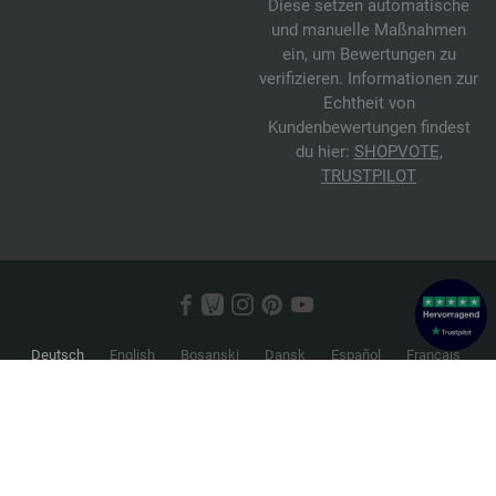
Diese setzen automatische
und manuelle Maßnahmen
ein, um Bewertungen zu
verifizieren. Informationen zur
Echtheit von
Kundenbewertungen findest
du hier:
SHOPVOTE
,
TRUSTPILOT
Deutsch
English
Bosanski
Dansk
Español
Français
Hrvatski
Italiano
Nederlands
Norsk
Русский
Srpski
Suomi
Svenska
© 2026 FILATI eCommerce GmbH