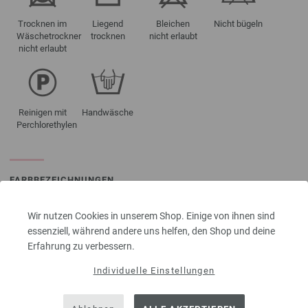
Trocknen im
Liegend
Bleichen
Nicht bügeln
Wäschetrockner
trocknen
nicht erlaubt
nicht erlaubt
Reinigen mit
Handwäsche
Perchlorethylen
FARBBEZEICHNUNGEN
01-Rosa meliert | EAN: 4033493307628
Wir nutzen Cookies in unserem Shop. Einige von ihnen sind
02-Aubergine meliert | EAN: 4033493307635
essenziell, während andere uns helfen, den Shop und deine
03-Dunkelrot meliert | EAN: 4033493307642
Erfahrung zu verbessern.
04-Hellblau meliert | EAN: 4033493307659
Individuelle Einstellungen
05-Graublau meliert | EAN: 4033493307666
06-Dunkelrot/
Schwarz meliert | EAN: 4033493307673