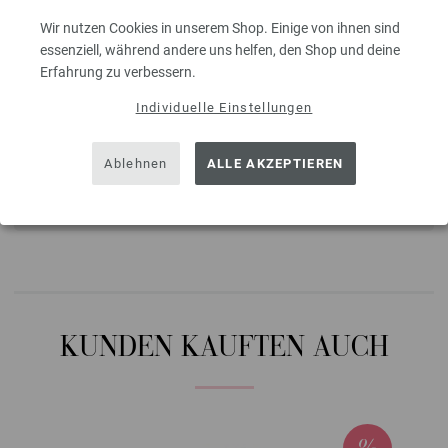
Waschen
Wir nutzen Cookies in unserem Shop. Einige von ihnen sind
30°C (sehr
essenziell, während andere uns helfen, den Shop und deine
schonend)
Erfahrung zu verbessern.
Individuelle Einstellungen
FARBBEZEICHNUNGEN
Ablehnen
ALLE AKZEPTIEREN
2101 | EAN: 4033493346313
2102 | EAN: 4033493346320
2103 | EAN: 4033493346337
2104 | EAN: 4033493346344
2105 | EAN: 4033493346351
2106 | EAN: 4033493346368
2107 | EAN: 4033493368445
KUNDEN KAUFTEN AUCH
2108 | EAN: 4033493368452
2109 | EAN: 4033493368469
2201 | EAN: 4033493368490
2202 | EAN: 4033493368506