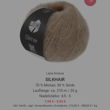
2203 | EAN: 4033493368513
2204 | EAN: 4033493368520
2205 | EAN: 4033493368537
2206 | EAN: 4033493368544
2207 | EAN: 4033493368551
2208 | EAN: 4033493368568
2209 | EAN: 4033493389334
2210 | EAN: 4033493389341
2211 | EAN: 4033493389358
2212 | EAN: 4033493389365
Lana Grossa
SILKHAIR
70 % Mohair, 30 % Seide
Lauflänge: ca. 210 m / 25 g
Nadelstärke: 4,5 - 5
7,90 € - 9,95 €
inkl. MwSt., zzgl. Versandkosten, Grundpreis:
316,00 € - 398,00 €
/ kg