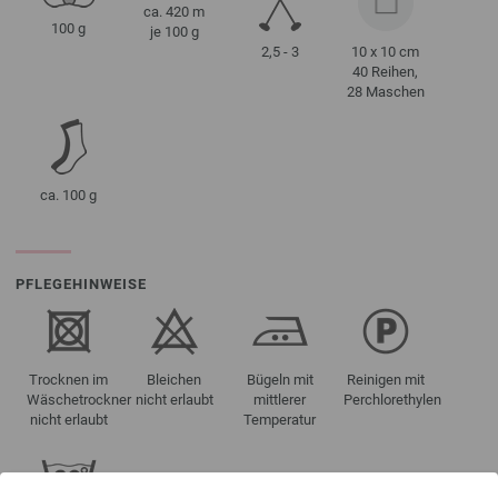
ca. 420 m
100 g
je 100 g
2,5 - 3
10 x 10 cm
40 Reihen,
28 Maschen
ca. 100 g
PFLEGEHINWEISE
Trocknen im
Bleichen
Bügeln mit
Reinigen mit
Wäschetrockner
nicht erlaubt
mittlerer
Perchlorethylen
nicht erlaubt
Temperatur