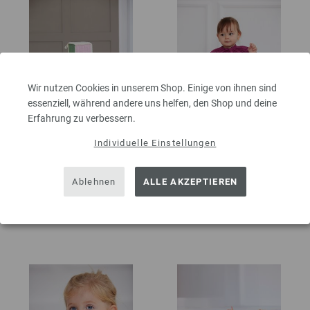
Wir nutzen Cookies in unserem Shop. Einige von ihnen sind
essenziell, während andere uns helfen, den Shop und deine
Erfahrung zu verbessern.
Individuelle Einstellungen
WÜRFEL Cotone
ZIERKRAGEN Elastico
INFANTI EDITION No. 4 | Modell
INFANTI EDITION No. 4 | Modell
Ablehnen
ALLE AKZEPTIEREN
12
19
50,15 €
4,95 €
inkl. MwSt., zzgl.
Versandkosten
inkl. MwSt., zzgl.
Versandkosten