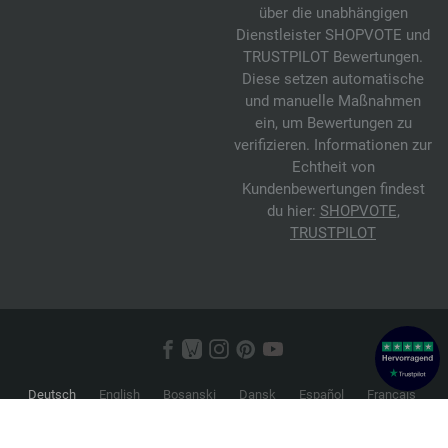
über die unabhängigen
Dienstleister SHOPVOTE und
TRUSTPILOT Bewertungen.
Diese setzen automatische
und manuelle Maßnahmen
ein, um Bewertungen zu
verifizieren. Informationen zur
Echtheit von
Kundenbewertungen findest
du hier:
SHOPVOTE
,
TRUSTPILOT
Deutsch
English
Bosanski
Dansk
Español
Français
Hrvatski
Italiano
Nederlands
Norsk
Русский
Srpski
Suomi
Svenska